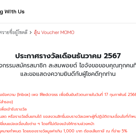
g With Us
ายชื่อผู้โชคดี
ลุ้น Voucher MOMO
ประกาศรางวัลเดือนธันวาคม 2567
ดีกิจกรรมสมัครสมาชิก สะสมพอยต์ ไอจังขอขอบคุณทุกคนที
และขอแสดงความยินดีกับผู้โชคดีทุกท่าน
่องข้อความ (Inbox) เพจ IRedcross เพื่อยืนยันตัวตนภายในวันที่ 17 กุมภาพันธ์ 2
คดีสำรอง)
ื่อเข้ารับรางวัล
สด หรือรางวัลอื่นแทนได้ ขอสงวนสิทธิ์มอบรางวัลเฉพาะผู้ที่ปฏิบัติตามเงื่อนไขที่กำหนด
ลี่ยนแปลงเงื่อนไขต่าง ๆ โดยที่ไม่ต้องแจ้งให้ทราบล่วงหน้า
ตามกฎหมายกำหนด โดยของรางวัลมูลค่าเกิน 1,000 บาท ต้องเสียภาษี ณ ที่จ่าย 5%