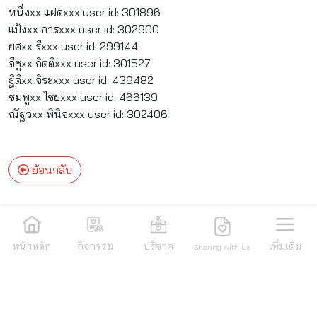
หนึ่งxx แฝดxxx user id: 301896
แป้งxx การxxx user id: 302900
ยศxx รีxxx user id: 299144
จีซูxx กิตติxxx user id: 301527
ฐิติxx จิระxxx user id: 439482
ชมพูxx ไชยxxx user id: 466139
ณัฐวxx พินิจxxx user id: 302406
ย้อนกลับ
หน้าหลัก
กิจกรรม
บริจาค
เพิ่มเติม
Sharing With Us