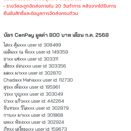
• รางวัลจะถูกจัดส่งภายใน 20 วันทำการ หลังจากได้รับการ
ยืนยันสิทธิ์และข้อมูลการจัดส่งครบถ้วน
บัตร CenPay มูลค่า 800 บาท เดือน ก.ค. 2568
ไสxx คุ้มxxx user id: 308489
เฉลิมxx ณ พิxxx user id: 149359
อาxx แซ่xxx user id: 303311
เฮียxx อ่อนxxx user id: 303356
มดxx มาxxx user id: 302870
Chadaxx Mahaxxx user id: 112730
สุรxx เพื่อxxx user id: 195961
วรxx บุญxxx user id: 303049
ปวxx แก้วxxx user id: 442264
จันทรxx วิไลxxx user id: 302879
กานxx มาxxx user id: 301868
แพxx พ้องxxx user id: 302924
ภัทxx เสงี่ยมxxx user id: 159673