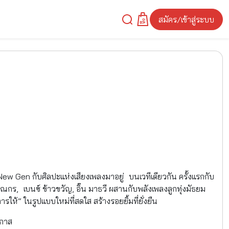
สมัคร/เข้าสู่ระบบ
ew Gen กับศิลปะแห่งเสียงเพลงมาอยู่ บนเวทีเดียวกัน ครั้งแรกกับ
รรณกร, เบนซ์ ข้าวขวัญ, อิ๊น มาธวี ผสานกับพลังเพลงลูกทุ่งมัธยม
ให้” ในรูปแบบใหม่ที่สดใส สร้างรอยยิ้มที่ยั่งยืน
อยโอกาส