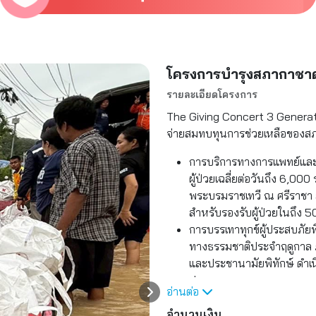
โครงการบำรุงสภากาชา
รายละเอียดโครงการ
The Giving Concert 3 Generation
จ่ายสมทบทุนการช่วยเหลือของสภา
การบริการทางการแพทย์และ
ผู้ป่วยเฉลี่ยต่อวันถึง 6,00
พระบรมราชเทวี ณ ศรีราชา สภ
สำหรับรองรับผู้ป่วยในถึง 5
การบรรเทาทุกข์ผู้ประสบภัยพิบ
ทางธรรมชาติประจำฤดูกาล ภ
และประชานามัยพิทักษ์ ดำเน
ประเทศ
อ่านต่อ
การบริการโลหิต อวัยวะ และชี
จำนวนเงิน
ป่วยทั่วประเทศ ประกอบด้วย