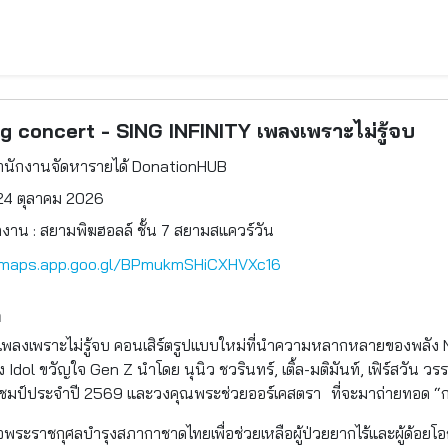
g concert - SING INFINITY เพลงเพราะไม่รู้จบ
ำนักงานจัดหารายได้ DonationHUB
24 ตุลาคม 2026
ดงาน : สยามพิฆฮอลล์ ชั้น 7 สยามสแควร์วัน
/maps.app.goo.gl/BPmukmSHiCXHVXc16
ด
 เพลงเพราะไม่รู้จบ คอนเสิร์ตรูปแบบใหม่ที่นำความหลากหลายของพลัง N
Idol ขวัญใจ Gen Z นำโดย นุนิว ชวรินทร์, เติ้ล-มติมันท์, เฟิร์สวัน ว
 แชมป์ประจำปี 2569 และวงคุณพระช่วยออร์เคสตรา ที่จะมาถ่ายทอด “การ
็จพระราชกุศลบำรุงสภากาชาดไทยเพื่อช่วยเหลือผู้ป่วยยากไร้และผู้ด้