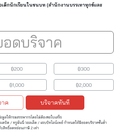
อเด็กนักเรียนในชนบท (สำนักงานบรรเทาทุกข์และ
฿200
฿300
฿1,000
฿2,000
ิจาค
บริจาคทันที
อมูลให้กรมสรรพากรโดยไม่ต้องขอใบเสร็จ
บิต / ทรูมันนี่ วอลเล็ต / แรบบิทไลน์เพย์ กำหนดให้มียอดบริจาคขั้นต่ำ
สิทธิ์ลดหย่อนภาษี 2 เท่า