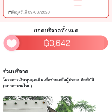
14
ประกอบกิจ
41
ข้อมูลวันที่ 09/08/2026
15
ปลิดา
41
16
Momod
41
ยอดบริจาคทั้งหมด
17
Dee
41
฿
3,642
18
🍹ตาหนาน
41
19
วันวิสาข์
41
20
พรรวา
41
ร่วมบริจาค
โครงการเงินทุนฉุกเฉินเพื่อช่วยเหลือผู้ประสบภัยพิบัติ
21
เอกชัย
41
(สภากาชาดไทย)
22
กิตติยศ
41
23
พัขราภรณ์
41
24
พักตร์เพ็ญ
41