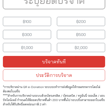
฿100
฿200
฿300
฿500
฿1,000
฿2,000
บริจาคทันที
ประวัติการบริจาค
*การบริจาคผ่าน QR e-Donation ระบบจะทำการส่งข้อมูลให้กรมสรรพากรโดยไม่
ต้องขอใบเสร็จ
****สำหรับการบริจาคผ่านระบบด้วยบัตรเครดิต / บัตรเดบิต / ทรูมันนี่ วอลเล็ต / แรบ
บิทไลน์เพย์ กำหนดให้มียอดบริจาคขั้นต่ำ 200 บาทขึ้นไป ระบบจึงสามารถออกใบเสร็จ
สำหรับใช้รับสิทธิ์ลดหย่อนภาษี 2 เท่า