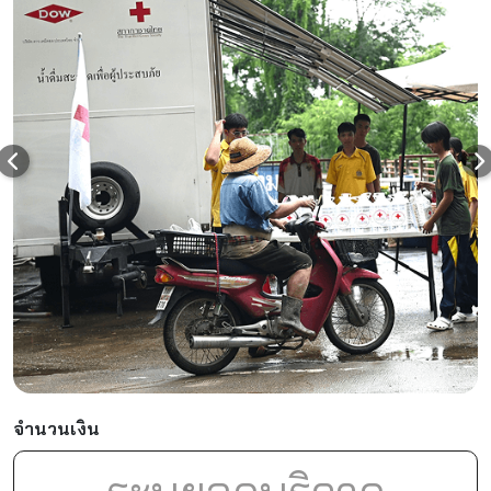
25
จักรพันธุ์
41
26
Koy
41
27
Siravit
41
28
Pannawarin
41
29
BigBoss
41
30
Karn
41
31
Chanidapa
41
32
Natthachai
41
33
Chaliow
41
จำนวนเงิน